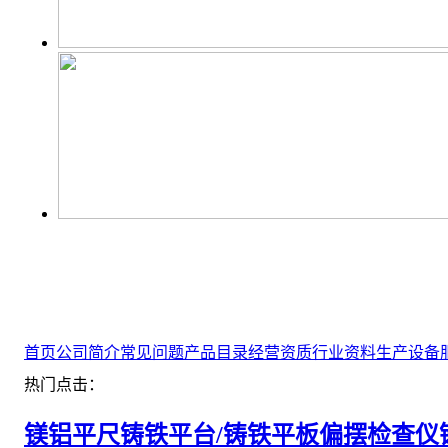
首页
公司简介
常见问题
产品目录
经营资质
行业资料
生产设备
热门点击：
镁铝平尺
铸铁平台/铸铁平板
偏摆检查仪