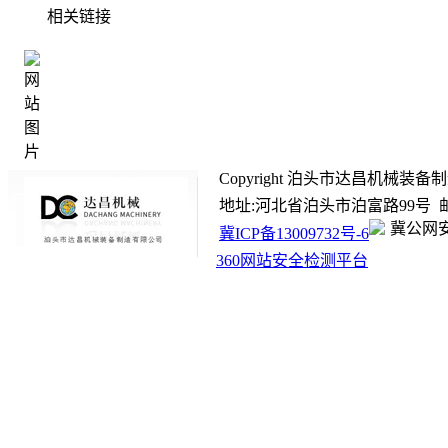
相关链接
Copyright 泊头市达昌机械装备制造有限
地址:河北省泊头市泊富路99号 邮箱:ada
冀公网安备
冀ICP备13009732号-6
360网站安全检测平台