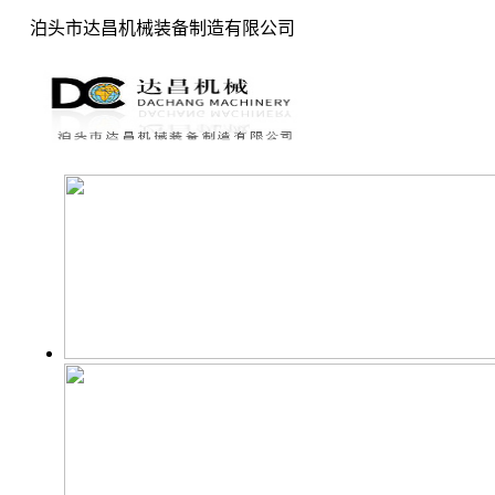
泊头市达昌机械装备制造有限公司