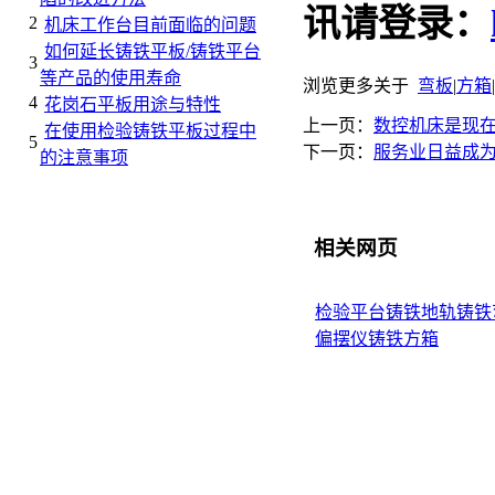
讯请登录：
2
机床工作台目前面临的问题
如何延长铸铁平板/铸铁平台
3
等产品的使用寿命
浏览更多关于
弯板
|
方箱
|
4
花岗石平板用途与特性
上一页：
数控机床是现
在使用检验铸铁平板过程中
5
下一页：
服务业日益成
的注意事项
相关网页
检验平台
铸铁地轨
铸铁
偏摆仪
铸铁方箱