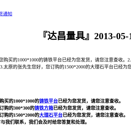
货通知
『达昌量具』2013-05
您购买的1000*1000的铸铁平台已经为您发货，请您注意查收。2
.太原的张先生您好，您订购的1500*2000的大理石平台已经
的1000*1000的
铸铁平台
已经为您发货，请您注意查收。
购的300*300的
铸铁方箱
已经为您发货，请您注意查收。
的1500*2000的
大理石平台
已经为您发货，请您注意查收。
时与我们联系，我们会及时给您答复和处理。