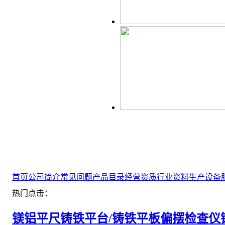
首页
公司简介
常见问题
产品目录
经营资质
行业资料
生产设备
热门点击：
镁铝平尺
铸铁平台/铸铁平板
偏摆检查仪