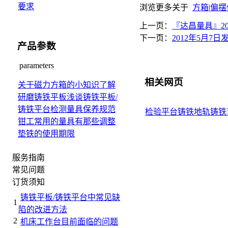
要求
浏览更多关于
方箱
|
偏摆
上一页：
『达昌量具』201
下一页：
2012年5月7
产品参数
parameters
相关网页
关于磁力方箱的小知识
了解
研磨铸铁平板
浅谈铸铁平板/
铸铁平台检测量具保养规范
检验平台
铸铁地轨
铸铁
钳工常用的量具有那些
调整
垫铁的使用期限
服务指南
常见问题
订货须知
铸铁平板/铸铁平台中常见缺
1
陷的改进方法
2
机床工作台目前面临的问题