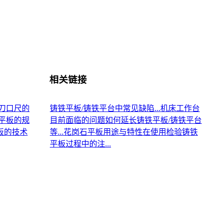
相关链接
刀口尺的
铸铁平板/铸铁平台中常见缺陷...
机床工作台
平板的规
目前面临的问题
如何延长铸铁平板/铸铁平台
板的技术
等...
花岗石平板用途与特性
在使用检验铸铁
平板过程中的注...