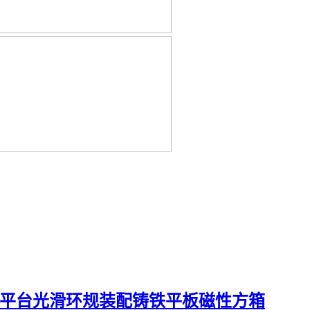
平台
光滑环规
装配铸铁平板
磁性方箱