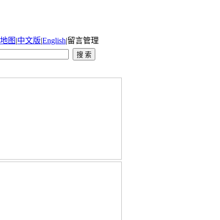
地图
|
中文版
|
English
|
留言管理