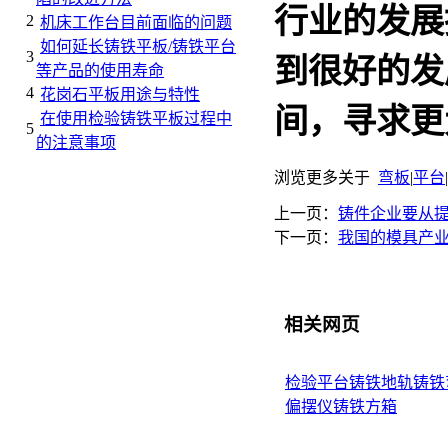
行业的发展
2
机床工作台目前面临的问题
如何延长铸铁平板/铸铁平台
3
到很好的发
等产品的使用寿命
4
花岗石平板用途与特性
间，寻求更
在使用检验铸铁平板过程中
5
的注意事项
浏览更多关于
弯板
|
平台
|
上一页：
铸件企业要从
下一页：
我国的模具产
相关网页
检验平台
铸铁地轨
铸铁
偏摆仪
铸铁方箱