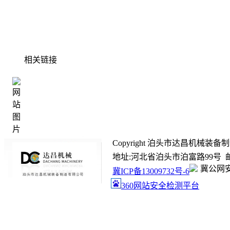
相关链接
Copyright 泊头市达昌机械装备制造有限
地址:河北省泊头市泊富路99号 邮箱:ada
冀公网安备
冀ICP备13009732号-6
360网站安全检测平台