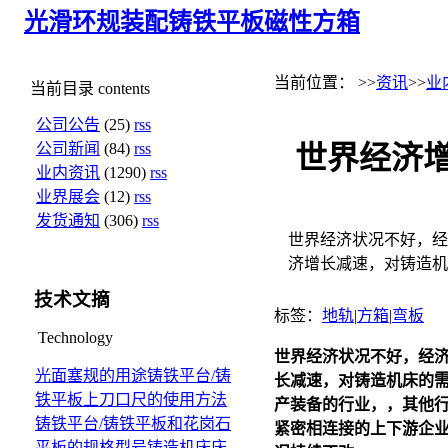
光滑环规
装配铸铁平板
磁性方箱
当前位置： >>
资讯
>>
业
当前目录
contents
公司公告
(25)
rss
公司新闻
(84)
rss
世界经济
业内资讯
(1290)
rss
业界展会
(12)
rss
发货通知
(306)
rss
世界经济状况不好，经
济增长减速，对铸造机
技术文摘
标签：
地轨
|
方箱
|
弯板
Technology
世界经济状况不好，经
光面塞规的用途
铸铁平台/铸
长减速，对铸造机床的
铁平板上刀口尺的使用方法
产装备的行业，，其他
铸铁平台/铸铁平板和花岗石
紧密相连接的上下游企
平板的规格型号
铸造机床床