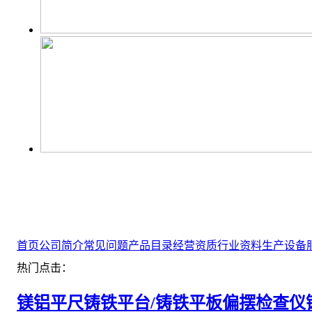
首页
公司简介
常见问题
产品目录
经营资质
行业资料
生产设备
热门点击：
镁铝平尺
铸铁平台/铸铁平板
偏摆检查仪