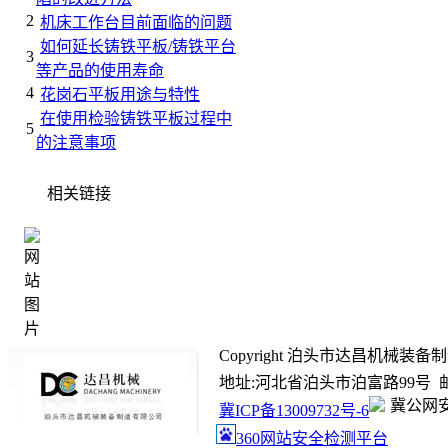
2
机床工作台目前面临的问题
如何延长铸铁平板/铸铁平台
3
等产品的使用寿命
4
花岗石平板用途与特性
在使用检验铸铁平板过程中
5
的注意事项
相关链接
Copyright 泊头市达昌机械装备制造有限
地址:河北省泊头市泊富路99号 邮箱:ada
冀公网安备
冀ICP备13009732号-6
360网站安全检测平台