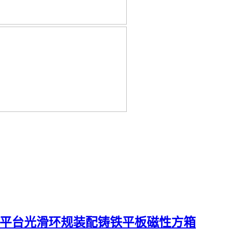
平台
光滑环规
装配铸铁平板
磁性方箱