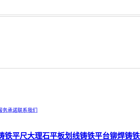
服务承诺
联系我们
铸铁平尺
大理石平板
划线铸铁平台
铆焊铸铁