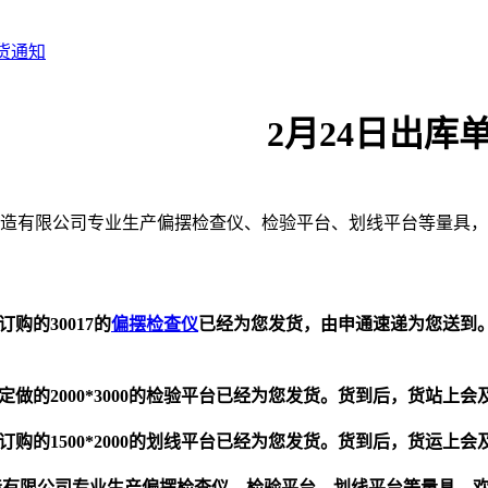
货通知
2月24日出库
有限公司专业生产偏摆检查仪、检验平台、划线平台等量具，欢迎拨打
购的30017的
偏摆检查仪
已经为您发货，由申通速递为您送到
的2000*3000的
检验平台
已经为您发货。货到后，货站上会
的1500*2000的
划线平台
已经为您发货。货到后，货运上会
造有限公司专业生产
偏摆检查仪
、
检验平台
、
划线平台
等量具，欢迎