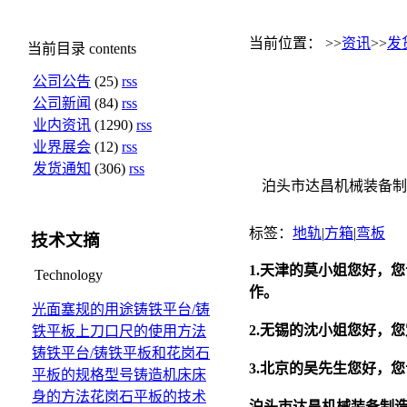
当前位置： >>
资讯
>>
发
当前目录
contents
公司公告
(25)
rss
公司新闻
(84)
rss
业内资讯
(1290)
rss
业界展会
(12)
rss
发货通知
(306)
rss
泊头市达昌机械装备制造
标签：
地轨
|
方箱
|
弯板
技术文摘
1.天津的莫小姐您好，您订
Technology
作。
光面塞规的用途
铸铁平台/铸
2.无锡的沈小姐您好，您定做
铁平板上刀口尺的使用方法
铸铁平台/铸铁平板和花岗石
3.北京的吴先生您好，您订购
平板的规格型号
铸造机床床
身的方法
花岗石平板的技术
泊头市达昌机械装备制