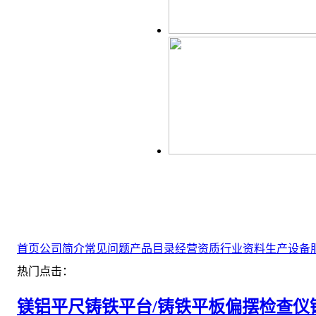
首页
公司简介
常见问题
产品目录
经营资质
行业资料
生产设备
热门点击：
镁铝平尺
铸铁平台/铸铁平板
偏摆检查仪