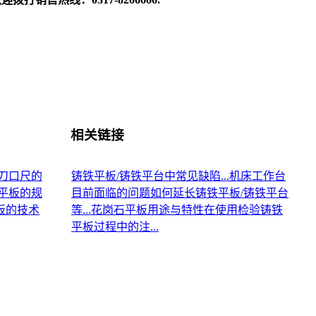
相关链接
刀口尺的
铸铁平板/铸铁平台中常见缺陷...
机床工作台
平板的规
目前面临的问题
如何延长铸铁平板/铸铁平台
板的技术
等...
花岗石平板用途与特性
在使用检验铸铁
平板过程中的注...