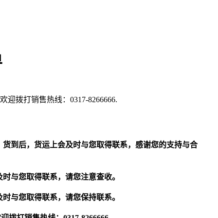
单
销售热线：0317-8266666.
。货到后，货运上会及时与您取得联系，感谢您的支持与合
及时与您取得联系，请您注意查收。
及时与您取得联系，请您保持联系。
拨打销售热线：0317-8266666.