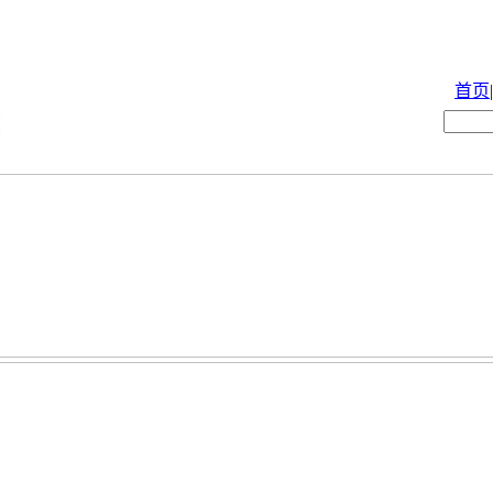
司
首页
|