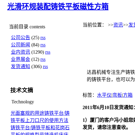
光滑环规
装配铸铁平板
磁性方箱
当前位置： >>
资讯
>>
发
当前目录
contents
公司公告
(25)
rss
公司新闻
(84)
rss
业内资讯
(1290)
rss
业界展会
(12)
rss
发货通知
(306)
rss
达昌机械专注生产铸铁
的铸铁平台，也可以为客
技术文摘
标签：
水平仪
|
弯板
|
方箱
Technology
2011年6月10日发货通知
光面塞规的用途
铸铁平台/铸
1）厦门的客户冯小姐您好
铁平板上刀口尺的使用方法
发货，请您注意查收。
铸铁平台/铸铁平板和花岗石
平板的规格型号
铸造机床床