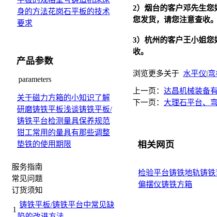
2）烟台的客户邓先生您好
身的方法
花岗石平板的技术
您发货，请您注意查收
要求
3）杭州的客户王小姐您好
收。
产品参数
浏览更多关于
水平仪
|
弯
parameters
上一页：
达昌机械装备有限
关于磁力方箱的小知识
了解
下一页：
大理石平台、
研磨铸铁平板
浅谈铸铁平板/
铸铁平台检测量具保养规范
钳工常用的量具有那些
调整
相关网页
垫铁的使用期限
服务指南
检验平台
铸铁地轨
铸铁
常见问题
偏摆仪
铸铁方箱
订货须知
铸铁平板/铸铁平台中常见缺
1
陷的改进方法