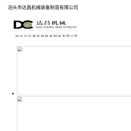
泊头市达昌机械装备制造有限公司