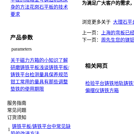
为满足广大客户的需求
身的方法
花岗石平板的技术
要求
浏览更多关于
大理石平
上一页：
上海的弯板已
产品参数
下一页：
周先生您的镁
parameters
关于磁力方箱的小知识
了解
相关网页
研磨铸铁平板
浅谈铸铁平板/
铸铁平台检测量具保养规范
钳工常用的量具有那些
调整
检验平台
铸铁地轨
铸铁
垫铁的使用期限
偏摆仪
铸铁方箱
服务指南
常见问题
订货须知
铸铁平板/铸铁平台中常见缺
1
陷的改进方法