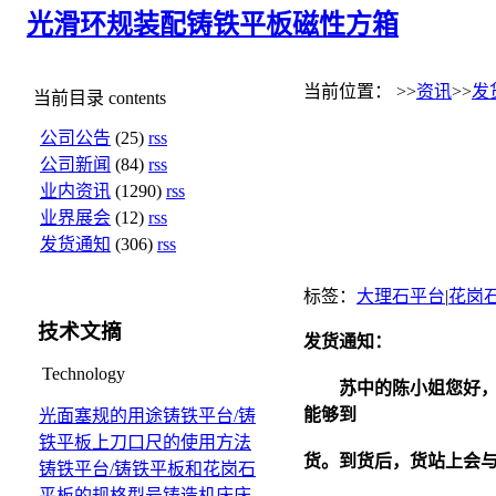
光滑环规
装配铸铁平板
磁性方箱
当前位置： >>
资讯
>>
发
当前目录
contents
公司公告
(25)
rss
公司新闻
(84)
rss
业内资讯
(1290)
rss
业界展会
(12)
rss
发货通知
(306)
rss
标签：
大理石平台
|
花岗
技术文摘
发货通知：
Technology
苏中的陈小姐您好，
能够到
光面塞规的用途
铸铁平台/铸
铁平板上刀口尺的使用方法
货。到货后，货站上会
铸铁平台/铸铁平板和花岗石
平板的规格型号
铸造机床床