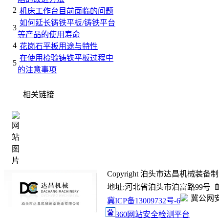
2
机床工作台目前面临的问题
如何延长铸铁平板/铸铁平台
3
等产品的使用寿命
4
花岗石平板用途与特性
在使用检验铸铁平板过程中
5
的注意事项
相关链接
Copyright 泊头市达昌机械装备制造有限
地址:河北省泊头市泊富路99号 邮箱:ada
冀公网安备
冀ICP备13009732号-6
360网站安全检测平台