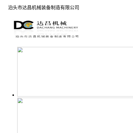
泊头市达昌机械装备制造有限公司