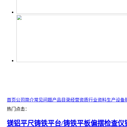
首页
公司简介
常见问题
产品目录
经营资质
行业资料
生产设备
热门点击：
镁铝平尺
铸铁平台/铸铁平板
偏摆检查仪