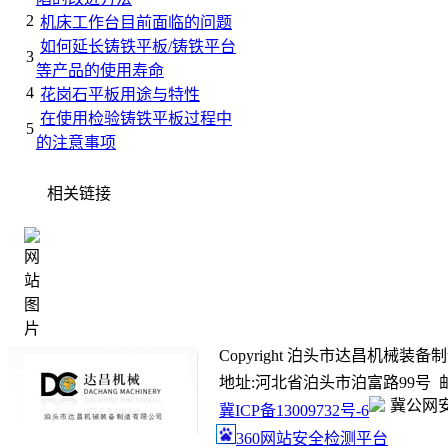
2
机床工作台目前面临的问题
如何延长铸铁平板/铸铁平台
3
等产品的使用寿命
4
花岗石平板用途与特性
在使用检验铸铁平板过程中
5
的注意事项
相关链接
Copyright 泊头市达昌机械装备制造有限
地址:河北省泊头市泊富路99号 邮箱:ada
冀公网安备
冀ICP备13009732号-6
360网站安全检测平台