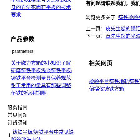
有问题请联系我们，我
身的方法
花岗石平板的技术
要求
浏览更多关于
铸铁检验
上一页：
皮先生您的镁
下一页：
章先生您的光
产品参数
parameters
相关网页
关于磁力方箱的小知识
了解
研磨铸铁平板
浅谈铸铁平板/
铸铁平台检测量具保养规范
检验平台
铸铁地轨
铸铁
钳工常用的量具有那些
调整
偏摆仪
铸铁方箱
垫铁的使用期限
服务指南
常见问题
订货须知
铸铁平板/铸铁平台中常见缺
1
陷的改进方法