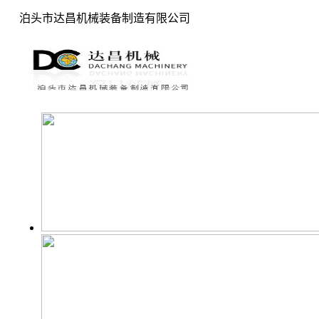
泊头市达昌机械装备制造有限公司