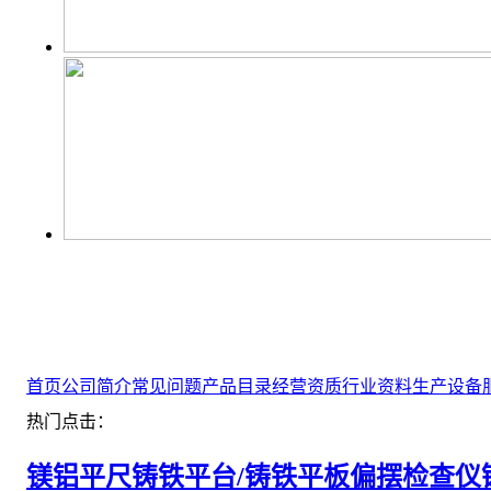
首页
公司简介
常见问题
产品目录
经营资质
行业资料
生产设备
热门点击：
镁铝平尺
铸铁平台/铸铁平板
偏摆检查仪