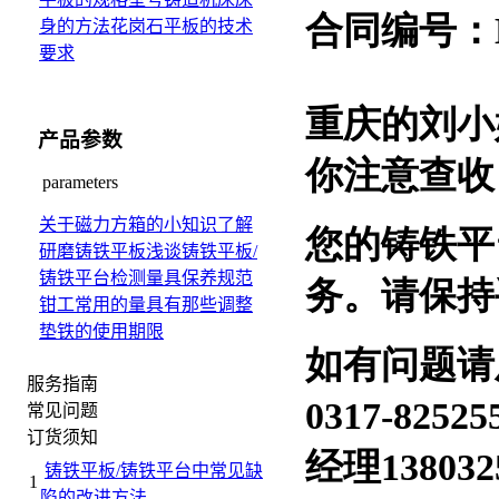
合同编号：DC
身的方法
花岗石平板的技术
要求
重庆的刘小
产品参数
你注意查收
parameters
关于磁力方箱的小知识
了解
您的
铸铁平
研磨铸铁平板
浅谈铸铁平板/
铸铁平台检测量具保养规范
务。请保持
钳工常用的量具有那些
调整
垫铁的使用期限
如有问题请
服务指南
0317-8
常见问题
订货须知
经理138032
铸铁平板/铸铁平台中常见缺
1
陷的改进方法