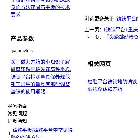
身的方法
花岗石平板的技术
要求
浏览更多关于
铸铁平台
|
上一页：
‖铸铁平台‖ 
下一页：
『齿轮跳动检查
产品参数
parameters
关于磁力方箱的小知识
了解
相关网页
研磨铸铁平板
浅谈铸铁平板/
铸铁平台检测量具保养规范
检验平台
铸铁地轨
铸铁
钳工常用的量具有那些
调整
偏摆仪
铸铁方箱
垫铁的使用期限
服务指南
常见问题
订货须知
铸铁平板/铸铁平台中常见缺
1
陷的改进方法