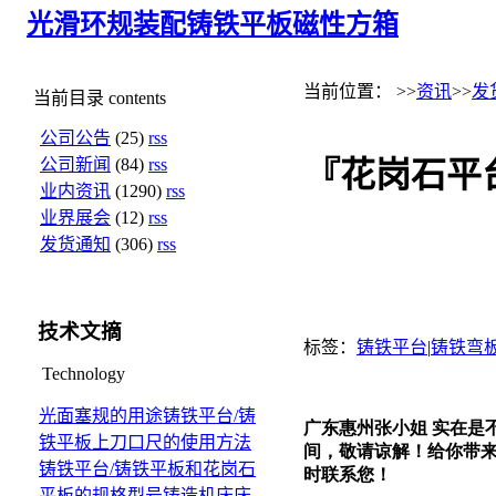
光滑环规
装配铸铁平板
磁性方箱
当前位置： >>
资讯
>>
发
当前目录
contents
公司公告
(25)
rss
公司新闻
(84)
rss
『花岗石平
业内资讯
(1290)
rss
业界展会
(12)
rss
发货通知
(306)
rss
技术文摘
标签：
铸铁平台
|
铸铁弯
Technology
光面塞规的用途
铸铁平台/铸
广东惠州张小姐
实在是
铁平板上刀口尺的使用方法
间，敬请谅解！给你带
铸铁平台/铸铁平板和花岗石
时联系您！
平板的规格型号
铸造机床床