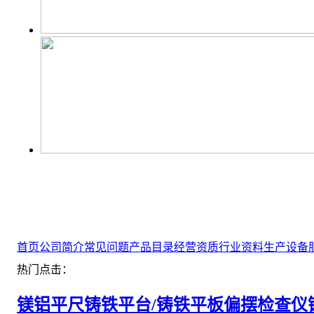
首页
公司简介
常见问题
产品目录
经营资质
行业资料
生产设备
热门点击：
镁铝平尺
铸铁平台/铸铁平板
偏摆检查仪