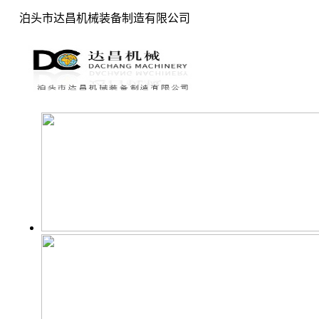
泊头市达昌机械装备制造有限公司