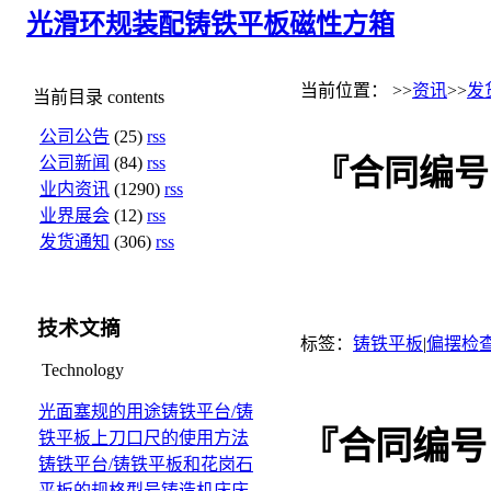
光滑环规
装配铸铁平板
磁性方箱
当前位置： >>
资讯
>>
发
当前目录
contents
公司公告
(25)
rss
公司新闻
(84)
rss
『合同编号1
业内资讯
(1290)
rss
业界展会
(12)
rss
发货通知
(306)
rss
技术文摘
标签：
铸铁平板
|
偏摆检
Technology
光面塞规的用途
铸铁平台/铸
『合同编号
铁平板上刀口尺的使用方法
铸铁平台/铸铁平板和花岗石
平板的规格型号
铸造机床床