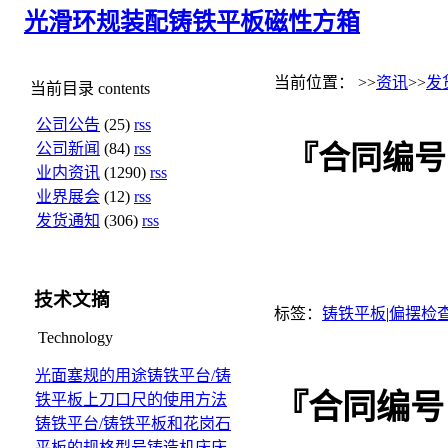
光滑环规
装配铸铁平板
磁性方箱
当前位置： >>
资讯
>>
发
当前目录
contents
公司公告
(25)
rss
公司新闻
(84)
rss
『合同编号1
业内资讯
(1290)
rss
业界展会
(12)
rss
发货通知
(306)
rss
技术文摘
标签：
铸铁平板
|
偏摆检
Technology
光面塞规的用途
铸铁平台/铸
『合同编号
铁平板上刀口尺的使用方法
铸铁平台/铸铁平板和花岗石
平板的规格型号
铸造机床床