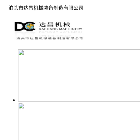
泊头市达昌机械装备制造有限公司