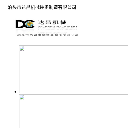
泊头市达昌机械装备制造有限公司