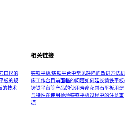
相关链接
刀口尺的
铸铁平板/铸铁平台中常见缺陷的改进方法
机
平板的规
床工作台目前面临的问题
如何延长铸铁平板/
板的技术
铸铁平台等产品的使用寿命
花岗石平板用途
与特性
在使用检验铸铁平板过程中的注意事
项