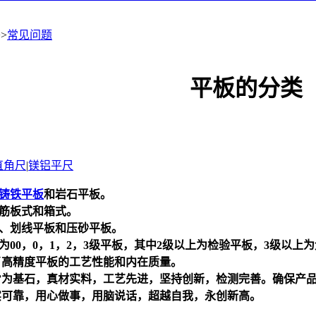
>>
常见问题
平板的分类
直角尺
|
镁铝平尺
铸铁平板
和岩石平板。
筋板式和箱式。
板、划线平板和压砂平板。
为00，0，1，2，3级平板，其中2级以上为检验平板，3级以上
了高精度平板的工艺性能和内在质量。
”为基石，真材实料，工艺先进，坚持创新，检测完善。确保产
实可靠，用心做事，用脑说话，超越自我，永创新高。