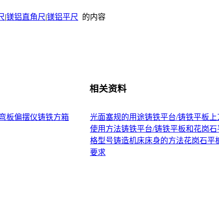
尺
|
镁铝直角尺
|
镁铝平尺
的内容
相关资料
弯板
偏摆仪
铸铁方箱
光面塞规的用途
铸铁平台/铸铁平板上
使用方法
铸铁平台/铸铁平板和花岗石
格型号
铸造机床床身的方法
花岗石平
要求