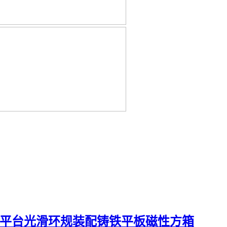
平台
光滑环规
装配铸铁平板
磁性方箱