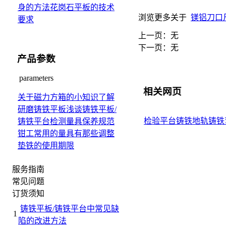
身的方法
花岗石平板的技术
浏览更多关于
镁铝刀口
要求
上一页：无
下一页：无
产品参数
parameters
相关网页
关于磁力方箱的小知识
了解
研磨铸铁平板
浅谈铸铁平板/
检验平台
铸铁地轨
铸铁
铸铁平台检测量具保养规范
钳工常用的量具有那些
调整
垫铁的使用期限
服务指南
常见问题
订货须知
铸铁平板/铸铁平台中常见缺
1
陷的改进方法