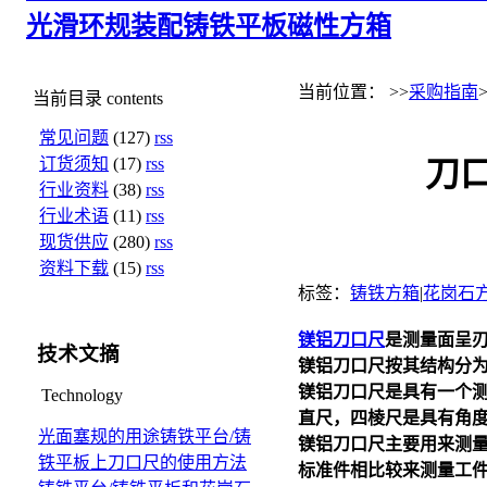
光滑环规
装配铸铁平板
磁性方箱
当前位置： >>
采购指南
当前目录
contents
常见问题
(127)
rss
订货须知
(17)
rss
刀
行业资料
(38)
rss
行业术语
(11)
rss
现货供应
(280)
rss
资料下载
(15)
rss
标签：
铸铁方箱
|
花岗石
镁铝刀口尺
是测量面呈
技术文摘
镁铝刀口尺
按其结构分为
镁铝刀口尺
是具有一个测
Technology
直尺，四棱尺是具有角度
光面塞规的用途
铸铁平台/铸
镁铝刀口尺
主要用来测
铁平板上刀口尺的使用方法
标准件相比较来测量工