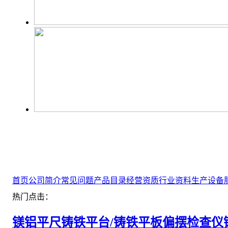
首页
公司简介
常见问题
产品目录
经营资质
行业资料
生产设备
热门点击：
镁铝平尺
铸铁平台/铸铁平板
偏摆检查仪