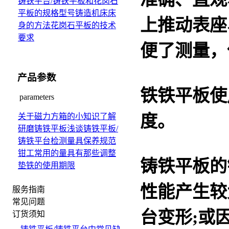
铸铁平台/铸铁平板和花岗石
平板的规格型号
铸造机床床
上推动表座
身的方法
花岗石平板的技术
要求
便了测量，
产品参数
铁铁平板使
parameters
关于磁力方箱的小知识
了解
度。
研磨铸铁平板
浅谈铸铁平板/
铸铁平台检测量具保养规范
钳工常用的量具有那些
调整
铸铁平板
的
垫铁的使用期限
性能产生较
服务指南
常见问题
台变形
;
或
订货须知