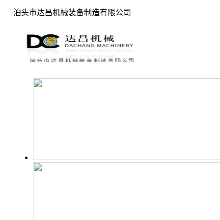
泊头市达昌机械装备制造有限公司