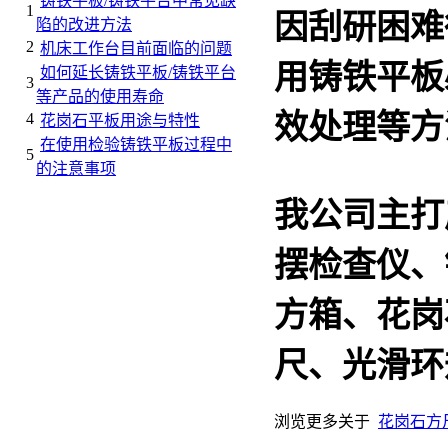
铸铁平板/铸铁平台中常见缺
1
因刮研困难
陷的改进方法
2
机床工作台目前面临的问题
用
铸铁平板
如何延长铸铁平板/铸铁平台
3
等产品的使用寿命
效处理等方
4
花岗石平板用途与特性
在使用检验铸铁平板过程中
5
的注意事项
我公司主打
摆检查仪、
方箱、花岗
尺、光滑环
浏览更多关于
花岗石方