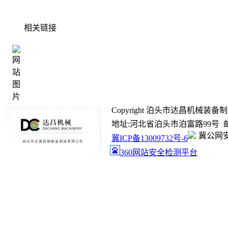
相关链接
Copyright 泊头市达昌机械装备制造有限
地址:河北省泊头市泊富路99号 邮箱:ada
冀公网安备
冀ICP备13009732号-6
360网站安全检测平台