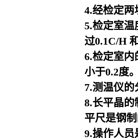
4.经检定两
5.检定室
过0.1C/H 
6.检定室
小于0.2度
7.测温仪的
8.长平晶
平尺是钢制
9.操作人