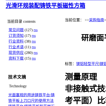
光滑环规
装配铸铁平板
磁性方箱
当前位置： >>
采购指南
当前目录
contents
常见问题
(127)
rss
订货须知
(17)
rss
研磨面
行业资料
(38)
rss
行业术语
(11)
rss
现货供应
(280)
rss
资料下载
(15)
rss
标签：
镁铝轻型平尺
|
镁
测量原理
技术文摘
Technology
非接触式技
光面塞规的用途
铸铁平台/铸
考平面）比
铁平板上刀口尺的使用方法