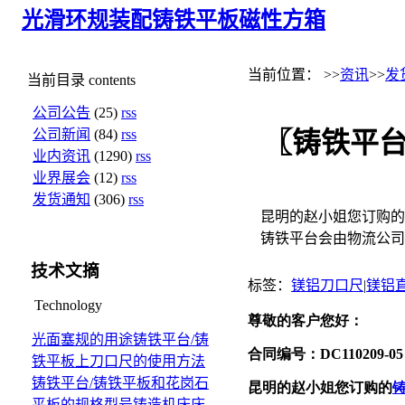
光滑环规
装配铸铁平板
磁性方箱
当前位置： >>
资讯
>>
发
当前目录
contents
公司公告
(25)
rss
公司新闻
(84)
rss
〖铸铁平台
业内资讯
(1290)
rss
业界展会
(12)
rss
发货通知
(306)
rss
昆明的赵小姐您订购的
铸铁平台会由物流公司
技术文摘
标签：
镁铝刀口尺
|
镁铝
Technology
尊敬的客户您好：
光面塞规的用途
铸铁平台/铸
合同编号：DC110209-05
铁平板上刀口尺的使用方法
铸铁平台/铸铁平板和花岗石
昆明的赵小姐您订购的
平板的规格型号
铸造机床床