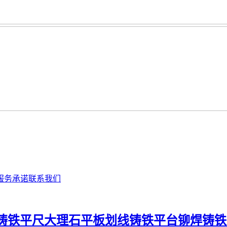
服务承诺
联系我们
铸铁平尺
大理石平板
划线铸铁平台
铆焊铸铁