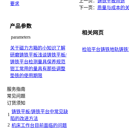
上一页：
铸铁平板用途
要求
下一页：
质量与成本的
产品参数
相关网页
parameters
关于磁力方箱的小知识
了解
检验平台
铸铁地轨
铸铁
研磨铸铁平板
浅谈铸铁平板/
铸铁平台检测量具保养规范
钳工常用的量具有那些
调整
垫铁的使用期限
服务指南
常见问题
订货须知
铸铁平板/铸铁平台中常见缺
1
陷的改进方法
2
机床工作台目前面临的问题