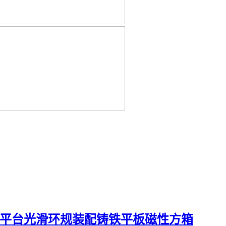
平台
光滑环规
装配铸铁平板
磁性方箱