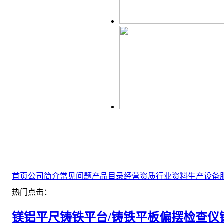
首页
公司简介
常见问题
产品目录
经营资质
行业资料
生产设备
热门点击：
镁铝平尺
铸铁平台/铸铁平板
偏摆检查仪