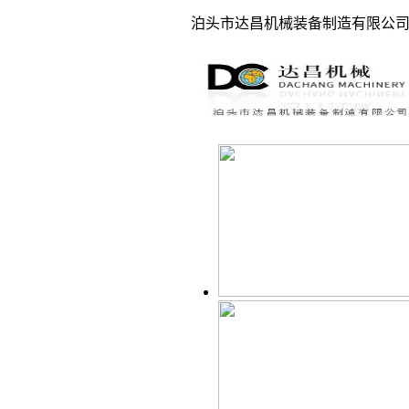
泊头市达昌机械装备制造有限公