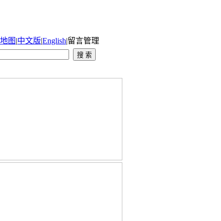
地图
|
中文版
|
English
|
留言管理