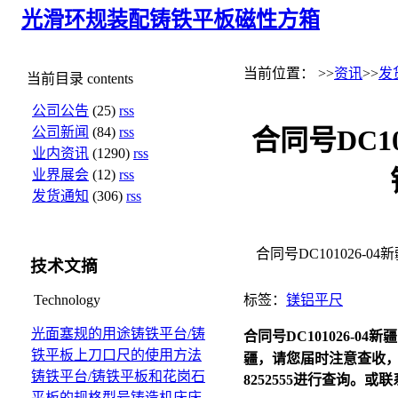
光滑环规
装配铸铁平板
磁性方箱
当前位置： >>
资讯
>>
发
当前目录
contents
公司公告
(25)
rss
公司新闻
(84)
rss
合同号DC1
业内资讯
(1290)
rss
业界展会
(12)
rss
发货通知
(306)
rss
合同号DC101026-
技术文摘
标签：
镁铝平尺
Technology
光面塞规的用途
铸铁平台/铸
合同号
DC101026-04
新疆
铁平板上刀口尺的使用方法
疆，请您届时注意查收
铸铁平台/铸铁平板和花岗石
8252555
进行查询。或联
平板的规格型号
铸造机床床