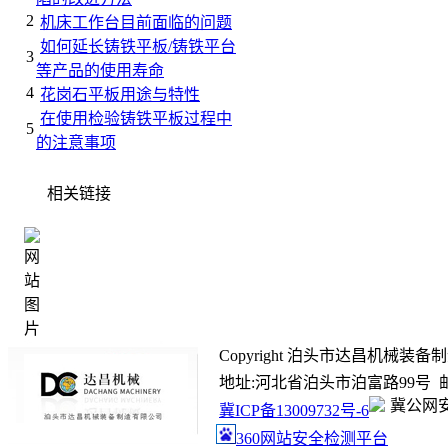
2
机床工作台目前面临的问题
如何延长铸铁平板/铸铁平台
3
等产品的使用寿命
4
花岗石平板用途与特性
在使用检验铸铁平板过程中
5
的注意事项
相关链接
Copyright 泊头市达昌机械装备制造有限
地址:河北省泊头市泊富路99号 邮箱:ada
冀公网安备
冀ICP备13009732号-6
360网站安全检测平台