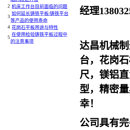
2
机床工作台目前面临的问题
经理
138032
如何延长铸铁平板/铸铁平台
3
等产品的使用寿命
4
花岗石平板用途与特性
在使用检验铸铁平板过程中
5
的注意事项
达昌机械制
台，花岗石
尺，
镁铝直
型，精密量
幸！
公司具有完