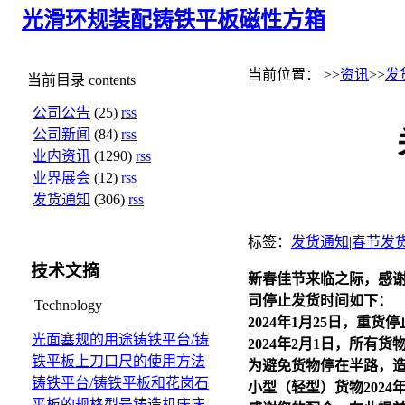
光滑环规
装配铸铁平板
磁性方箱
当前位置： >>
资讯
>>
发
当前目录
contents
公司公告
(25)
rss
公司新闻
(84)
rss
业内资讯
(1290)
rss
业界展会
(12)
rss
发货通知
(306)
rss
标签：
发货通知
|
春节发
技术文摘
新春佳节来临之际，感谢
司停止发货时间如下：
Technology
2024年1月25日，重货
光面塞规的用途
铸铁平台/铸
2024年2月1日，所有
铁平板上刀口尺的使用方法
为避免货物停在半路，
铸铁平台/铸铁平板和花岗石
小型（轻型）货物2024年
平板的规格型号
铸造机床床