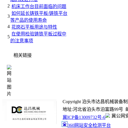
2
机床工作台目前面临的问题
如何延长铸铁平板/铸铁平台
3
等产品的使用寿命
4
花岗石平板用途与特性
在使用检验铸铁平板过程中
5
的注意事项
相关链接
Copyright 泊头市达昌机械装备制造有限
地址:河北省泊头市泊富路99号 邮箱:ada
冀公网安备
冀ICP备13009732号-6
360网站安全检测平台