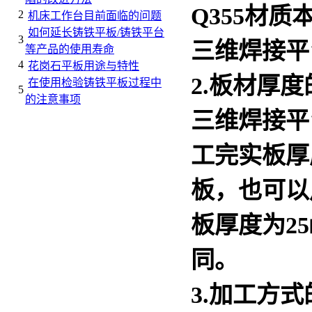
Q355材质
2
机床工作台目前面临的问题
如何延长铸铁平板/铸铁平台
3
三维焊接平
等产品的使用寿命
4
花岗石平板用途与特性
2.板材厚
在使用检验铸铁平板过程中
5
的注意事项
三维焊接平
工完实板厚
板，也可以
板厚度为2
同。
3.加工方