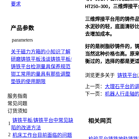
要求
，
三维焊接平
HT250~300
三维焊接平台
用的铸件
水泥砂的轻，底面清砂
产品参数
去增加成本。
parameters
好的是树脂砂铸件的，
关于磁力方箱的小知识
了解
当然这种价格也高。原
研磨铸铁平板
浅谈铸铁平板/
衡过的，选择的都是更
铸铁平台检测量具保养规范
钳工常用的量具有那些
调整
浏览更多关于
铸铁平台
|
垫铁的使用期限
上一页：
大理石平台的
下一页：
机器人行走轴
服务指南
常见问题
订货须知
相关网页
铸铁平板/铸铁平台中常见缺
1
陷的改进方法
2
机床工作台目前面临的问题
检验平台
铸铁地轨
铸铁