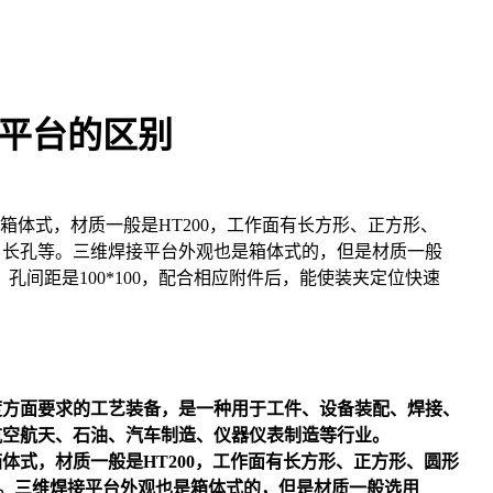
平台的区别
体式，材质一般是HT200，工作面有长方形、正方形、
、长孔等。三维焊接平台外观也是箱体式的，但是材质一般
，孔间距是100*100，配合相应附件后，能使装夹定位快速
度方面要求的工艺装备，是一种用于工件、设备装配、焊接、
航空航天、石油、汽车制造、仪器仪表制造等行业。
箱体式，材质一般是
HT200
，工作面有长方形、正方形、圆形
。
三维焊接平台
外观也是箱体式的，但是材质一般选用