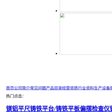
首页
公司简介
常见问题
产品目录
经营资质
行业资料
生产设备
热门点击：
镁铝平尺
铸铁平台/铸铁平板
偏摆检查仪