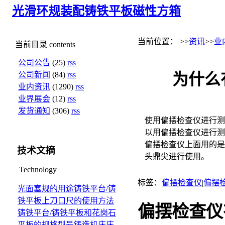
光滑环规
装配铸铁平板
磁性方箱
当前位置： >>
资讯
>>
业
当前目录
contents
公司公告
(25)
rss
公司新闻
(84)
rss
为什么
业内资讯
(1290)
rss
业界展会
(12)
rss
发货通知
(306)
rss
使用偏摆检查仪进行测
以用偏摆检查仪进行测
偏摆检查仪上面用的是
技术文摘
头鼎尖进行使用。
Technology
标签：
偏摆检查仪
|
偏摆
光面塞规的用途
铸铁平台/铸
铁平板上刀口尺的使用方法
偏摆检查仪
铸铁平台/铸铁平板和花岗石
平板的规格型号
铸造机床床