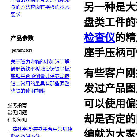
另一种是大
身的方法
花岗石平板的技术
要求
盘类
工
件的
检查
仪
的精
产品参数
座手压柄可
parameters
关于磁力方箱的小知识
了解
研磨铸铁平板
浅谈铸铁平板/
有些客户刚
铸铁平台检测量具保养规范
钳工常用的量具有那些
调整
发过产品图
垫铁的使用期限
可以使用偏
服务指南
常见问题
却是否定的
订货须知
铸铁平板/铸铁平台中常见缺
编就为大家
1
陷的改进方法