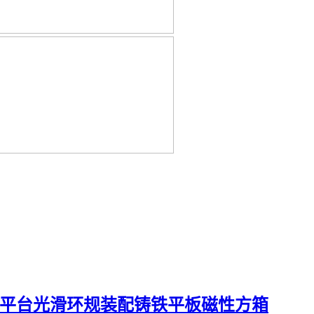
平台
光滑环规
装配铸铁平板
磁性方箱