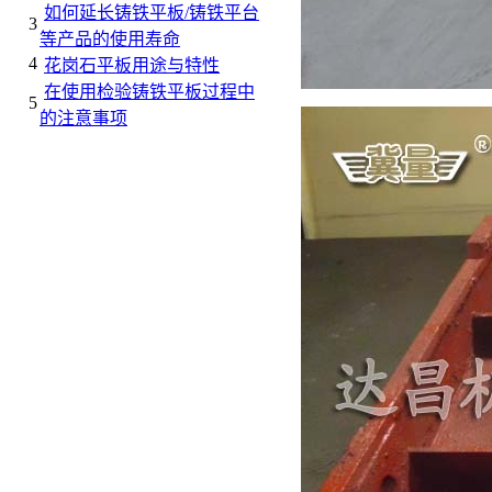
如何延长铸铁平板/铸铁平台
3
等产品的使用寿命
4
花岗石平板用途与特性
在使用检验铸铁平板过程中
5
的注意事项