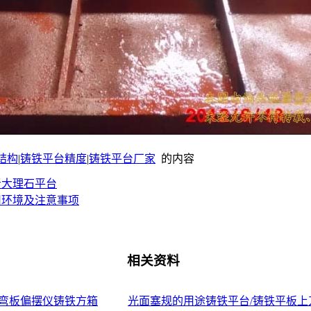
结构
|
铸铁平台精度
|
铸铁平台厂家
的内容
青大理石平台
用环境及注意事项
相关资料
弯板
偏摆仪
铸铁方箱
光面塞规的用途
铸铁平台/铸铁平板上