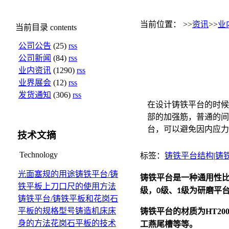
当前位置： >>
资讯
>>
业
当前目录
contents
公司公告
(25)
rss
公司新闻
(84)
rss
业内资讯
(1290)
rss
业界展会
(12)
rss
发货通知
(306)
rss
在设计铸铁平台的时候
部的加强筋，普通的间
台，可以避免因内应力
技术文摘
Technology
标签：
铸铁平台结构
|
铸
光面塞规的用途
铸铁平台/铸
铸铁平台是一种通用性
铁平板上刀口尺的使用方法
级，
级、
级为研磨平
0
1
铸铁平台/铸铁平板和花岗石
平板的规格型号
铸造机床床
铸铁平台的材质为
HT20
身的方法
花岗石平板的技术
工燕尾槽等等。