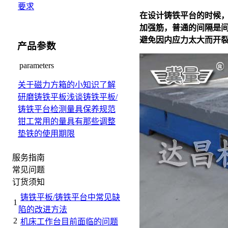
要求
在设计铸铁平台的时候
加
强筋，普通的间隔是
避免
因内应力太大而开
产品参数
parameters
关于磁力方箱的小知识
了解
研磨铸铁平板
浅谈铸铁平板/
铸铁平台检测量具保养规范
钳工常用的量具有那些
调整
垫铁的使用期限
服务指南
常见问题
订货须知
铸铁平板/铸铁平台中常见缺
1
陷的改进方法
2
机床工作台目前面临的问题