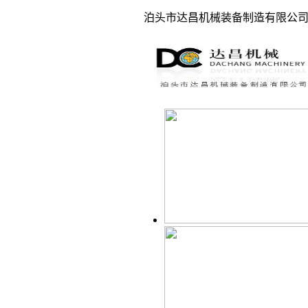
泊头市达昌机械装备制造有限公