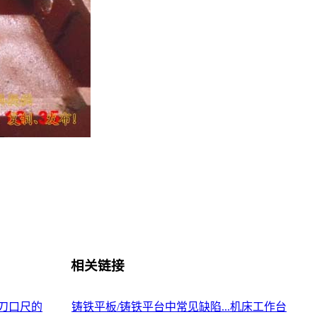
相关链接
刀口尺的
铸铁平板/铸铁平台中常见缺陷...
机床工作台