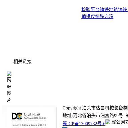
检验平台
铸铁地轨
铸铁
偏摆仪
铸铁方箱
相关链接
Copyright 泊头市达昌机械装备制造有限
地址:河北省泊头市泊富路99号 邮箱:ada
冀公网安备
冀ICP备13009732号-6