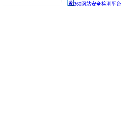
360网站安全检测平台