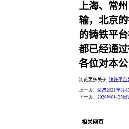
上海、常州
输，北京的
的铸铁平台
都已经通过
各位对本公
浏览更多关于
铸铁平台
上一页：
达昌2021年8
下一页：
2020年8月2
相关网页