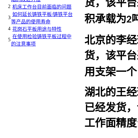
货，该平台
2
机床工作台目前面临的问题
如何延长铸铁平板/铸铁平台
积承载为
2
3
等产品的使用寿命
4
花岗石平板用途与特性
在使用检验铸铁平板过程中
北京的李经
5
的注意事项
货，该平台
用支架一个
湖北的王经
已经发货，
工作面精度