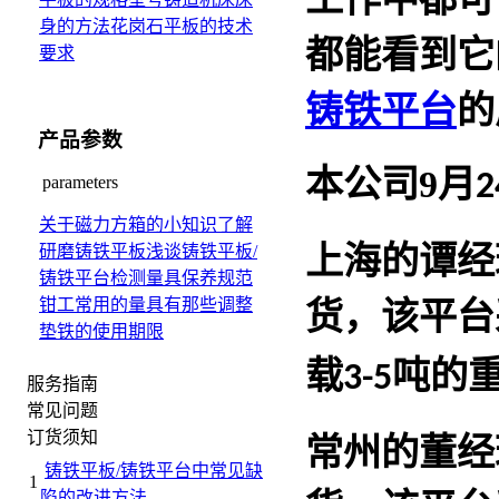
身的方法
花岗石平板的技术
都能看到它
要求
铸铁平台
的
产品参数
本公司
9
月
2
parameters
关于磁力方箱的小知识
了解
上海的谭经
研磨铸铁平板
浅谈铸铁平板/
铸铁平台检测量具保养规范
钳工常用的量具有那些
调整
货，该平台
垫铁的使用期限
载
吨的
3-5
服务指南
常见问题
订货须知
常州的董经
铸铁平板/铸铁平台中常见缺
1
陷的改进方法