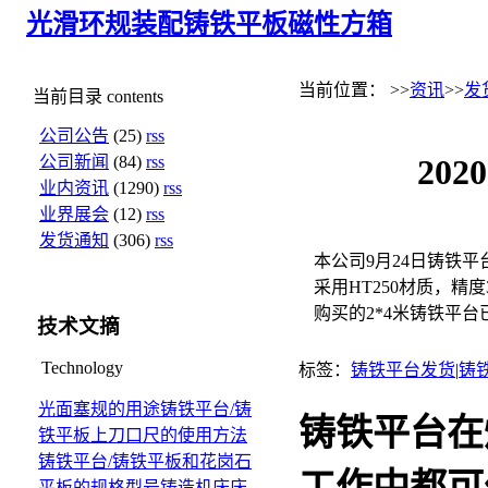
光滑环规
装配铸铁平板
磁性方箱
当前位置： >>
资讯
>>
发
当前目录
contents
公司公告
(25)
rss
公司新闻
(84)
rss
20
业内资讯
(1290)
rss
业界展会
(12)
rss
发货通知
(306)
rss
本公司9月24日铸铁平
采用HT250材质，精
购买的2*4米铸铁平台
技术文摘
Technology
标签：
铸铁平台发货
|
铸
光面塞规的用途
铸铁平台/铸
铸铁平台在
铁平板上刀口尺的使用方法
铸铁平台/铸铁平板和花岗石
工作中都可
平板的规格型号
铸造机床床