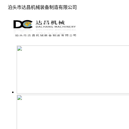
泊头市达昌机械装备制造有限公司