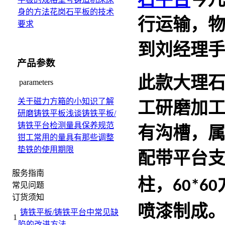
身的方法
花岗石平板的技术
行运输，
要求
到刘经理
产品参数
此款大理
parameters
关于磁力方箱的小知识
了解
工研磨加
研磨铸铁平板
浅谈铸铁平板/
铸铁平台检测量具保养规范
有沟槽，
钳工常用的量具有那些
调整
垫铁的使用期限
配带平台
服务指南
柱，
60*60
常见问题
订货须知
喷漆制成
铸铁平板/铸铁平台中常见缺
1
陷的改进方法