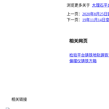
浏览更多关于
大理石平
上一页：
2020年8月2
下一页：
19年11月14
相关网页
检验平台
铸铁地轨
铸铁
偏摆仪
铸铁方箱
相关链接