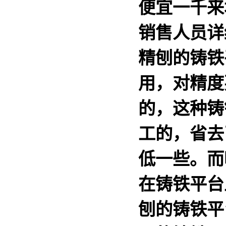
便宜一千来
销售人员详
精刨的铸铁
用，对精度
的，这种铸
工的，省去
低一些。而
在铸铁平台
刨的铸铁平