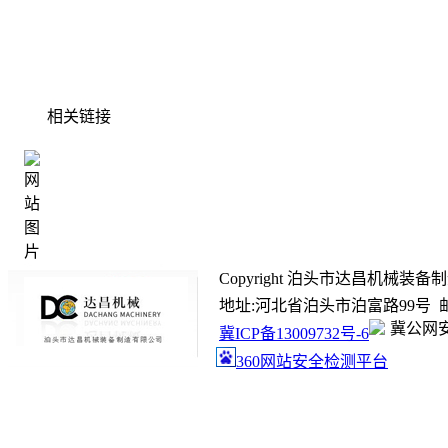
相关链接
Copyright 泊头市达昌机械装备制造有限
地址:河北省泊头市泊富路99号 邮箱:ada
冀公网安备
冀ICP备13009732号-6
360网站安全检测平台