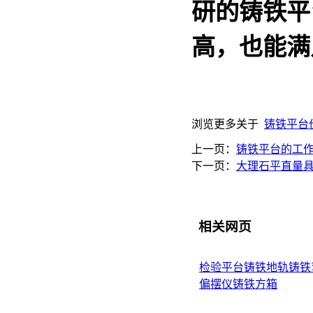
研的铸铁平
高，也能满
浏览更多关于
铸铁平台
上一页：
铸铁平台的工
下一页：
大理石平直量
相关网页
检验平台
铸铁地轨
铸铁
偏摆仪
铸铁方箱