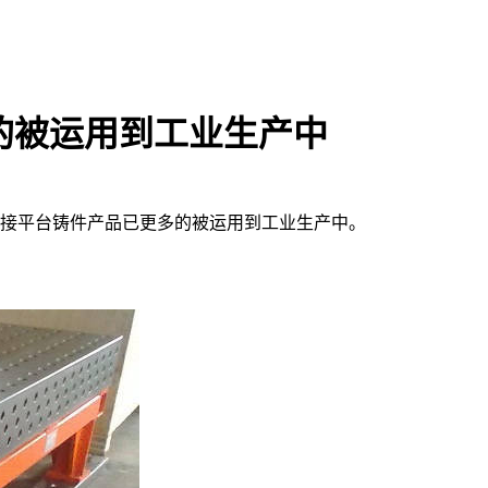
的被运用到工业生产中
接平台铸件产品已更多的被运用到工业生产中。