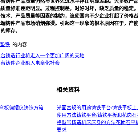
平台
铸件产品质量仍然与世界先进水平存在明显差距。大多数产
品质量标准差距明显。过程控制差，时好时坏，缺乏质量的稳定
产技术、产品质量等因素的制约，迫使国内不少企业打起了价格
低端铸件产品市场硝烟弥漫。引起这一现象的根本原因在于，产
身的库存。
垫铁
的内容
平台铸造行业将走入一个更加广阔的天地
平台铸件企业融入电商化社会
相关资料
弯板
偏摆仪
铸铁方箱
光面塞规的用途
铸铁平台/铸铁平板上
使用方法
铸铁平台/铸铁平板和花岗石
格型号
铸造机床床身的方法
花岗石平
要求