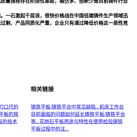
品质量指标存在阶段性差距，模仿多、创新少是目前铸件行业
。
战。一石激起千层浪，很快价格战在中国低端铸件生产领域迅
能过剩、产品同质化严重，企业只有通过降低价格这一恶性竞
相关链接
刀口尺的
铸铁平板/铸铁平台中常见缺陷...
机床工作台
平板的规
目前面临的问题
如何延长铸铁平板/铸铁平台
板的技术
等...
花岗石平板用途与特性
在使用检验铸铁
平板过程中的注...