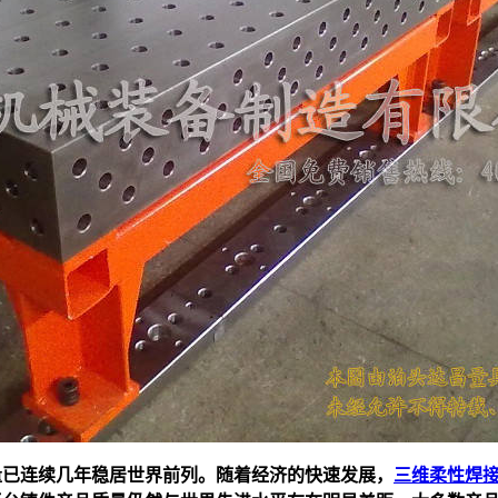
量已连续几年稳居世界前列。随着经济的快速发展，
三维柔性焊