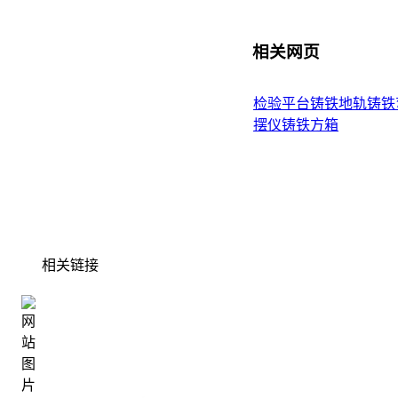
相关网页
检验平台
铸铁地轨
铸铁
摆仪
铸铁方箱
相关链接