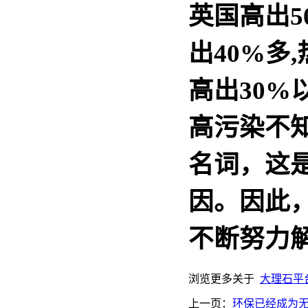
英国高出
出40%多
高出30%
高污染不
名词，这
因。因此
不断努力
浏览更多关于
大理石平
上一页：
环保已经成为