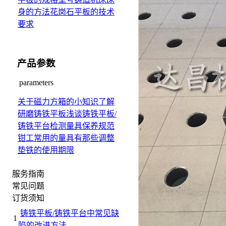
身的方法
花岗石平板的技术
要求
产品参数
parameters
关于磁力方箱的小知识
了解
研磨铸铁平板
浅谈铸铁平板/
铸铁平台检测量具保养规范
钳工常用的量具有那些
调整
垫铁的使用期限
服务指南
常见问题
订货须知
铸铁平板/铸铁平台中常见缺
1
陷的改进方法