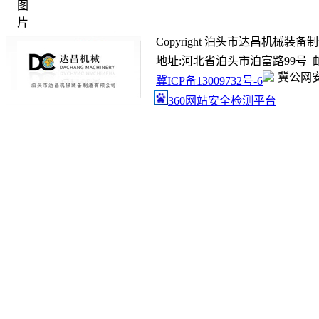
Copyright 泊头市达昌机械装备制造有限
地址:河北省泊头市泊富路99号 邮箱:ada
冀公网安备
冀ICP备13009732号-6
360网站安全检测平台