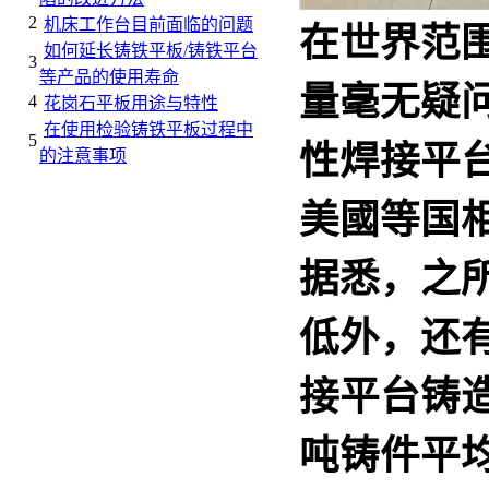
2
机床工作台目前面临的问题
在世界范
如何延长铸铁平板/铸铁平台
3
等产品的使用寿命
量毫无疑
4
花岗石平板用途与特性
在使用检验铸铁平板过程中
5
性焊接平
的注意事项
美國等国
据悉，之
低外，还
接平台
铸
吨铸件平