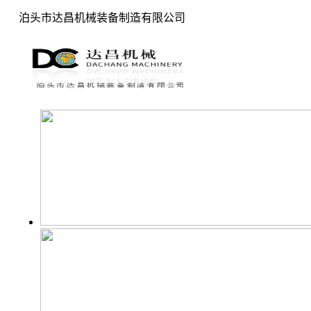
泊头市达昌机械装备制造有限公司