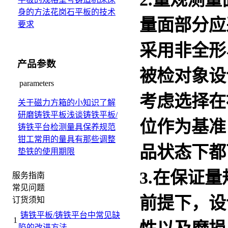
身的方法
花岗石平板的技术
量面部分应
要求
采用非全形
产品参数
被检对象设
parameters
考虑选择在
关于磁力方箱的小知识
了解
研磨铸铁平板
浅谈铸铁平板/
位作为基准
铸铁平台检测量具保养规范
钳工常用的量具有那些
调整
品状态下都
垫铁的使用期限
3.在保证
量
服务指南
常见问题
前提下，设
订货须知
铸铁平板/铸铁平台中常见缺
1
陷的改进方法