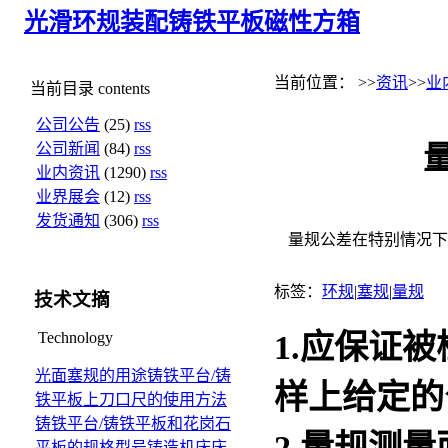
光滑环规
装配铸铁平板
磁性方箱
当前位置： >>
资讯
>>
业
当前目录
contents
公司公告
(25)
rss
公司新闻
(84)
rss
业内资讯
(1290)
rss
业界展会
(12)
rss
发货通知
(306)
rss
量规公差在特别情况下
标签：
环规
|
塞规
|
量规
技术文摘
1.应保证
Technology
光面塞规的用途
铸铁平台/铸
样上给定的
铁平板上刀口尺的使用方法
铸铁平台/铸铁平板和花岗石
2.
量规
测量
平板的规格型号
铸造机床床