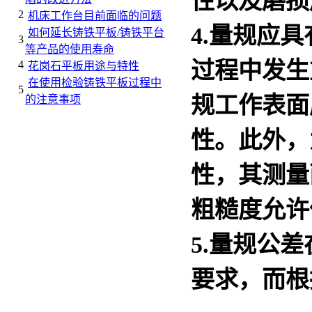
性以及磨损
2
机床工作台目前面临的问题
4.
量规
应具
如何延长铸铁平板/铸铁平台
3
等产品的使用寿命
过程中发生
4
花岗石平板用途与特性
在使用检验铸铁平板过程中
5
规
工作表面
的注意事项
性。此外，
性，其测量
粗糙度允许
5.
量规
公差
要求，而根