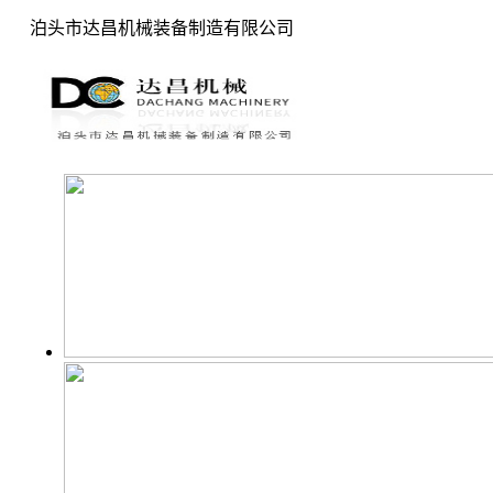
泊头市达昌机械装备制造有限公司