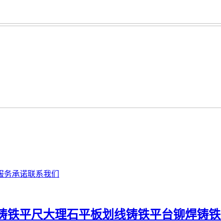
服务承诺
联系我们
铸铁平尺
大理石平板
划线铸铁平台
铆焊铸铁