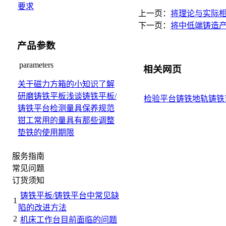
要求
上一页：
将理论与实际
下一页：
将中低端铸造
产品参数
parameters
相关网页
关于磁力方箱的小知识
了解
研磨铸铁平板
浅谈铸铁平板/
检验平台
铸铁地轨
铸铁
铸铁平台检测量具保养规范
钳工常用的量具有那些
调整
垫铁的使用期限
服务指南
常见问题
订货须知
铸铁平板/铸铁平台中常见缺
1
陷的改进方法
2
机床工作台目前面临的问题