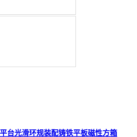
平台
光滑环规
装配铸铁平板
磁性方箱