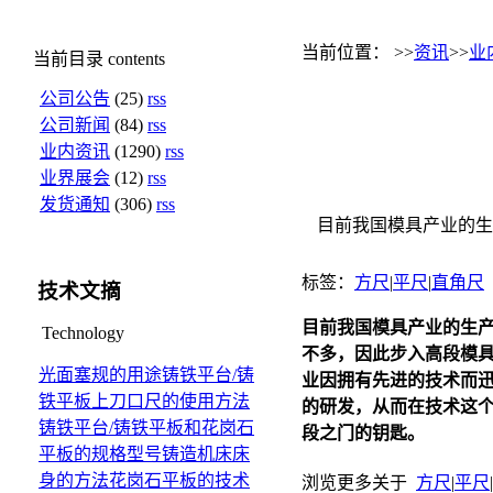
当前位置： >>
资讯
>>
业
当前目录
contents
公司公告
(25)
rss
公司新闻
(84)
rss
业内资讯
(1290)
rss
业界展会
(12)
rss
发货通知
(306)
rss
目前我国模具产业的生
标签：
方尺
|
平尺
|
直角尺
技术文摘
目前我国模具产业的生
Technology
不多，因此步入高段模
光面塞规的用途
铸铁平台/铸
业因拥有先进的技术而
铁平板上刀口尺的使用方法
的研发，从而在技术这
铸铁平台/铸铁平板和花岗石
段之门的钥匙。
平板的规格型号
铸造机床床
身的方法
花岗石平板的技术
浏览更多关于
方尺
|
平尺
|