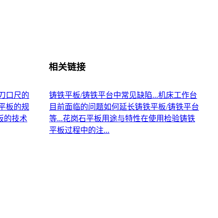
相关链接
刀口尺的
铸铁平板/铸铁平台中常见缺陷...
机床工作台
平板的规
目前面临的问题
如何延长铸铁平板/铸铁平台
板的技术
等...
花岗石平板用途与特性
在使用检验铸铁
平板过程中的注...