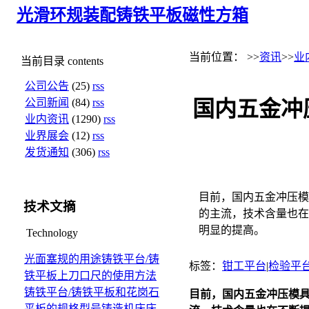
光滑环规
装配铸铁平板
磁性方箱
当前位置： >>
资讯
>>
业
当前目录
contents
公司公告
(25)
rss
公司新闻
(84)
rss
国内五金冲
业内资讯
(1290)
rss
业界展会
(12)
rss
发货通知
(306)
rss
目前，国内五金冲压模
技术文摘
的主流，技术含量也在
明显的提高。
Technology
光面塞规的用途
铸铁平台/铸
标签：
钳工平台
|
检验平
铁平板上刀口尺的使用方法
铸铁平台/铸铁平板和花岗石
目前，国内五金
冲压模
平板的规格型号
铸造机床床