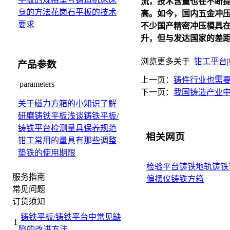
流，技术含量也在不断
身的方法
花岗石平板的技术
高。如今，国内五金
冲
要求
不少国产精密
冲压模具
升，但与发达国家的差
浏览更多关于
钳工平台
|
产品参数
上一页：
铸件行业也需
parameters
下一页：
我国铸造产业
关于磁力方箱的小知识
了解
研磨铸铁平板
浅谈铸铁平板/
铸铁平台检测量具保养规范
相关网页
钳工常用的量具有那些
调整
垫铁的使用期限
检验平台
铸铁地轨
铸铁
服务指南
偏摆仪
铸铁方箱
常见问题
订货须知
铸铁平板/铸铁平台中常见缺
1
陷的改进方法