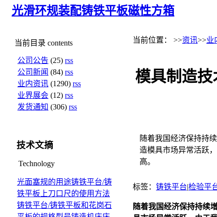
光滑环规
装配铸铁平板
磁性方箱
当前位置： >>
资讯
>>
业
当前目录
contents
公司公告
(25)
rss
公司新闻
(84)
rss
模具制造技
业内资讯
(1290)
rss
业界展会
(12)
rss
发货通知
(306)
rss
随着我国经济保持持续
技术文摘
造模具市场异常活跃，
高。
Technology
光面塞规的用途
铸铁平台/铸
标签：
铸铁平台
|
检验平
铁平板上刀口尺的使用方法
铸铁平台/铸铁平板和花岗石
随着我国经济保持持续
平板的规格型号
铸造机床床