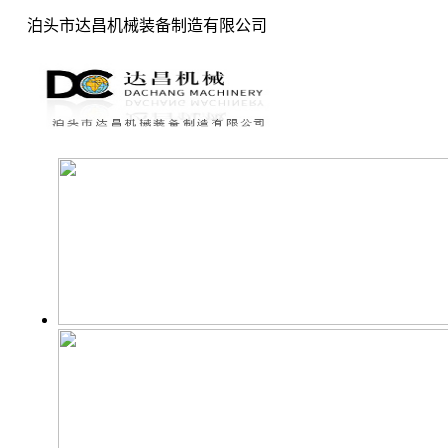
泊头市达昌机械装备制造有限公司