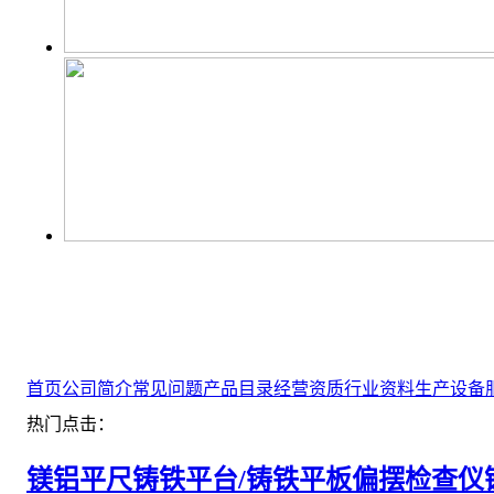
首页
公司简介
常见问题
产品目录
经营资质
行业资料
生产设备
热门点击：
镁铝平尺
铸铁平台/铸铁平板
偏摆检查仪