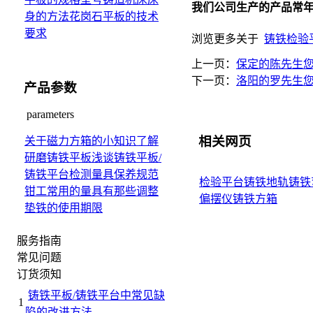
我们公司生产的产品常
身的方法
花岗石平板的技术
要求
浏览更多关于
铸铁检验
上一页：
保定的陈先生
下一页：
洛阳的罗先生
产品参数
parameters
相关网页
关于磁力方箱的小知识
了解
研磨铸铁平板
浅谈铸铁平板/
铸铁平台检测量具保养规范
检验平台
铸铁地轨
铸铁
钳工常用的量具有那些
调整
偏摆仪
铸铁方箱
垫铁的使用期限
服务指南
常见问题
订货须知
铸铁平板/铸铁平台中常见缺
1
陷的改进方法