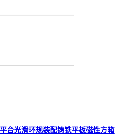
平台
光滑环规
装配铸铁平板
磁性方箱