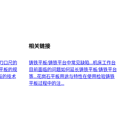
相关链接
刀口尺的
铸铁平板/铸铁平台中常见缺陷...
机床工作台
平板的规
目前面临的问题
如何延长铸铁平板/铸铁平台
板的技术
等...
花岗石平板用途与特性
在使用检验铸铁
平板过程中的注...