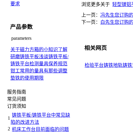
要求
浏览更多关于
轻型镁铝
上一页：
冯先生您订购
下一页：
白先生您订购
产品参数
parameters
相关网页
关于磁力方箱的小知识
了解
研磨铸铁平板
浅谈铸铁平板/
铸铁平台检测量具保养规范
检验平台
铸铁地轨
铸铁
钳工常用的量具有那些
调整
垫铁的使用期限
服务指南
常见问题
订货须知
铸铁平板/铸铁平台中常见缺
1
陷的改进方法
2
机床工作台目前面临的问题