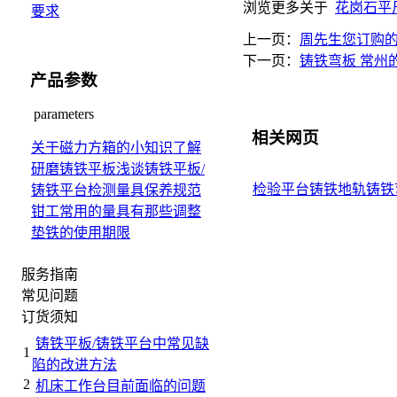
浏览更多关于
花岗石平
要求
上一页：
周先生您订购
下一页：
铸铁弯板 常州
产品参数
parameters
相关网页
关于磁力方箱的小知识
了解
研磨铸铁平板
浅谈铸铁平板/
检验平台
铸铁地轨
铸铁
铸铁平台检测量具保养规范
钳工常用的量具有那些
调整
垫铁的使用期限
服务指南
常见问题
订货须知
铸铁平板/铸铁平台中常见缺
1
陷的改进方法
2
机床工作台目前面临的问题