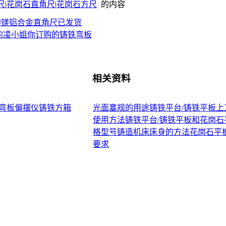
尺
|
花岗石直角尺
|
花岗石方尺
的内容
的镁铝合金直角尺已发货
的凌小姐你订购的铸铁弯板
相关资料
弯板
偏摆仪
铸铁方箱
光面塞规的用途
铸铁平台/铸铁平板上
使用方法
铸铁平台/铸铁平板和花岗石
格型号
铸造机床床身的方法
花岗石平
要求