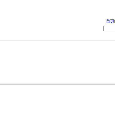
司
首页
|