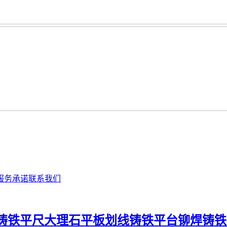
服务承诺
联系我们
铸铁平尺
大理石平板
划线铸铁平台
铆焊铸铁