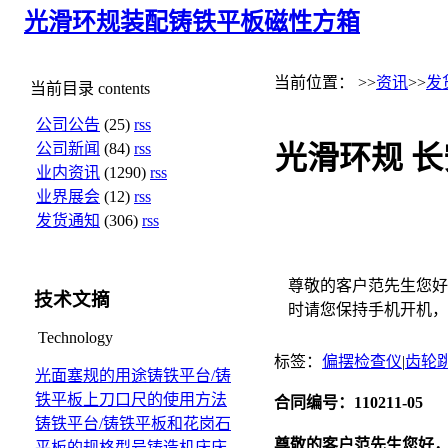
光滑环规
装配铸铁平板
磁性方箱
当前位置： >>
资讯
>>
发
当前目录
contents
公司公告
(25)
rss
公司新闻
(84)
rss
光滑环规 
业内资讯
(1290)
rss
业界展会
(12)
rss
发货通知
(306)
rss
尊敬的客户范先生您好，
技术文摘
时请您保持手机开机，
Technology
标签：
偏摆检查仪
|
齿轮
光面塞规的用途
铸铁平台/铸
铁平板上刀口尺的使用方法
合同编号：110211-05
铸铁平台/铸铁平板和花岗石
尊敬的客户范先生您好
平板的规格型号
铸造机床床