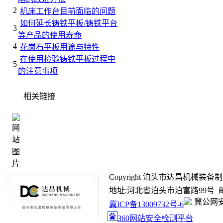
2
机床工作台目前面临的问题
如何延长铸铁平板/铸铁平台
3
等产品的使用寿命
4
花岗石平板用途与特性
在使用检验铸铁平板过程中
5
的注意事项
相关链接
Copyright 泊头市达昌机械装备制造有限
地址:河北省泊头市泊富路99号 邮箱:ada
冀公网安备
冀ICP备13009732号-6
360网站安全检测平台