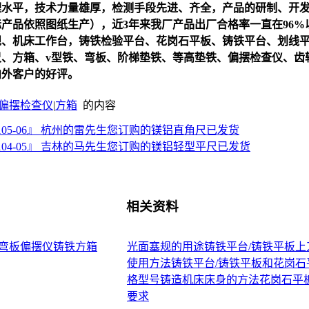
水平，技术力量雄厚，检测手段先进、齐全，产品的研制、开发
产品依照图纸生产），近3年来我厂产品出厂合格率一直在96%以上
规、机床工作台，铸铁检验平台、花岗石平板、铸铁平台、划线
、方箱、v型铁、弯板、阶梯垫铁、等高垫铁、偏摆检查仪、齿
内外客户的好评。
偏摆检查仪
|
方箱
的内容
105-06』 杭州的雷先生您订购的镁铝直角尺已发货
104-05』 吉林的马先生您订购的镁铝轻型平尺已发货
相关资料
弯板
偏摆仪
铸铁方箱
光面塞规的用途
铸铁平台/铸铁平板上
使用方法
铸铁平台/铸铁平板和花岗石
格型号
铸造机床床身的方法
花岗石平
要求