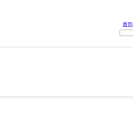
司
首页
|