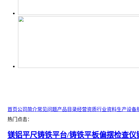
首页
公司简介
常见问题
产品目录
经营资质
行业资料
生产设备
热门点击：
镁铝平尺
铸铁平台/铸铁平板
偏摆检查仪