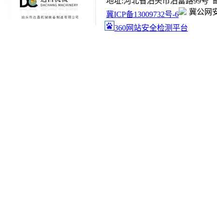
地址:河北省泊头市泊富路99号 邮箱:ada
冀公网安备
冀ICP备13009732号-6
360网站安全检测平台