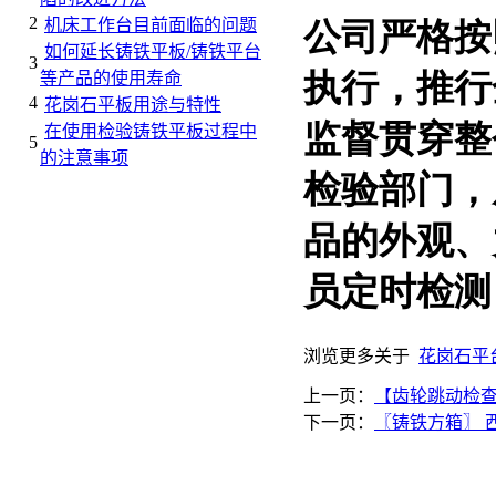
2
机床工作台目前面临的问题
公司严格按照
如何延长铸铁平板/铸铁平台
3
执行，推行
等产品的使用寿命
4
花岗石平板用途与特性
监督贯穿整
在使用检验铸铁平板过程中
5
的注意事项
检验部门，
品的外观、
员定时检测
浏览更多关于
花岗石平
上一页：
【齿轮跳动检查
下一页：
〖铸铁方箱〗 