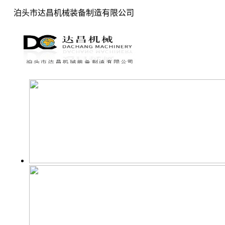
泊头市达昌机械装备制造有限公司