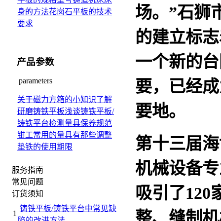
场。”石狮
身的方法
花岗石平板的技术
要求
的建立标志
一个新的台
产品参数
parameters
要，已经成
关于磁力方箱的小知识
了解
要地。
研磨铸铁平板
浅谈铸铁平板/
铸铁平台检测量具保养规范
钳工常用的量具有那些
调整
第十三届海
垫铁的使用期限
机械设备专
服务指南
常见问题
吸引了
120
订货须知
铸铁平板/铸铁平台中常见缺
整、缝制机
1
陷的改进方法