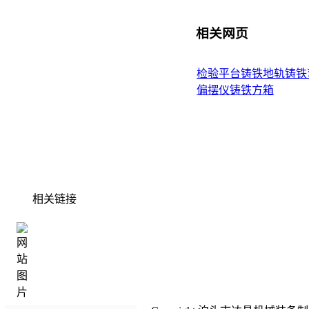
相关网页
检验平台
铸铁地轨
铸铁
偏摆仪
铸铁方箱
相关链接