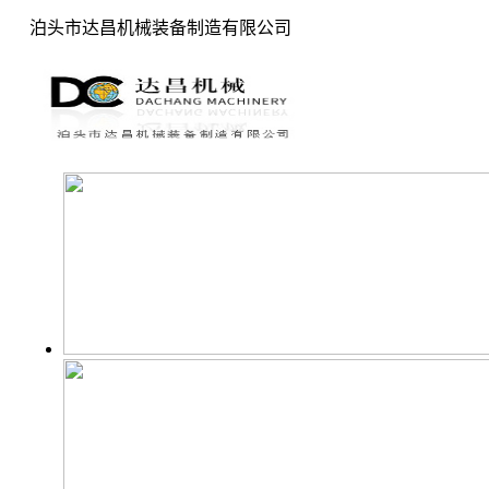
泊头市达昌机械装备制造有限公司