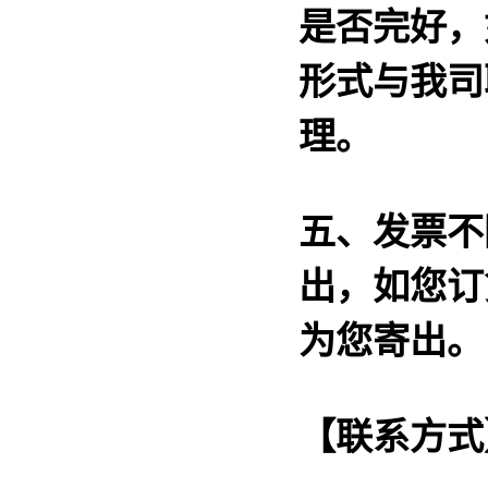
是否完好，
形式与我司
理。
五、发票不
出，如您订
为您寄出。
【联系方式