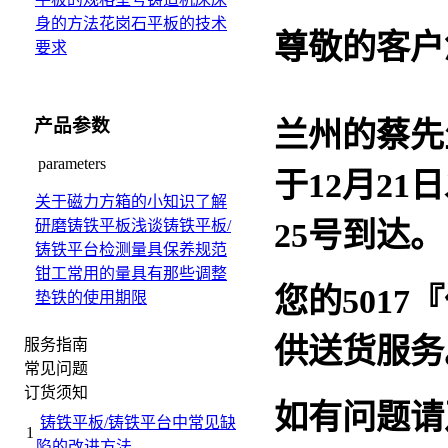
身的方法
花岗石平板的技术
尊敬的客户
要求
产品参数
兰州的蔡先
parameters
于
12
月21
日
关于磁力方箱的小知识
了解
研磨铸铁平板
浅谈铸铁平板/
25
号到达。
铸铁平台检测量具保养规范
钳工常用的量具有那些
调整
您的5017『
垫铁的使用期限
供送货服务
服务指南
常见问题
订货须知
如有问题请
铸铁平板/铸铁平台中常见缺
1
陷的改进方法