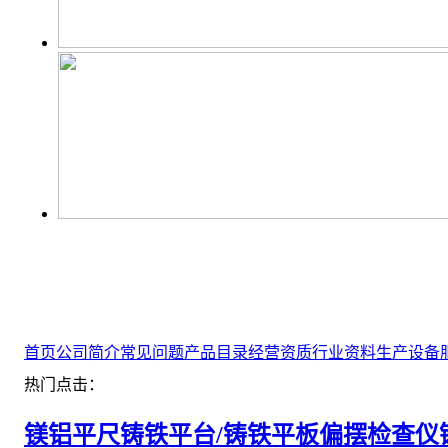
首页
公司简介
常见问题
产品目录
经营资质
行业资料
生产设备
热门点击：
镁铝平尺
铸铁平台/铸铁平板
偏摆检查仪