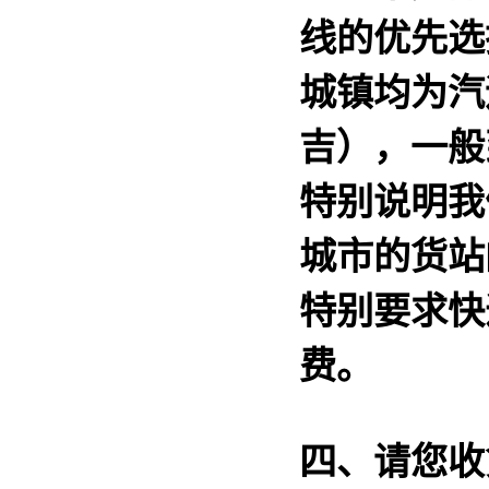
线的优先选
城镇均为汽
吉），一般
特别说明我
城市的货站
特别要求快
费。
四、请您收