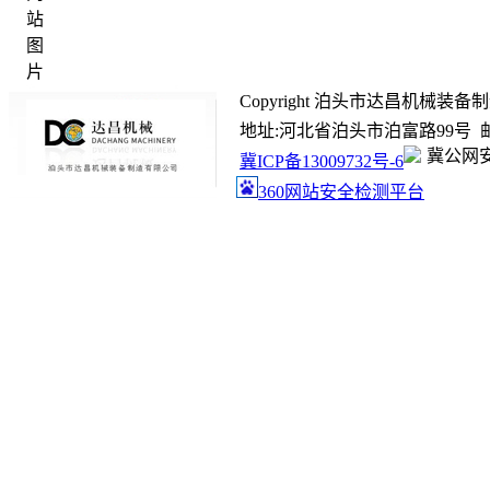
Copyright 泊头市达昌机械装备制造有限
地址:河北省泊头市泊富路99号 邮箱:ada
冀公网安备
冀ICP备13009732号-6
360网站安全检测平台