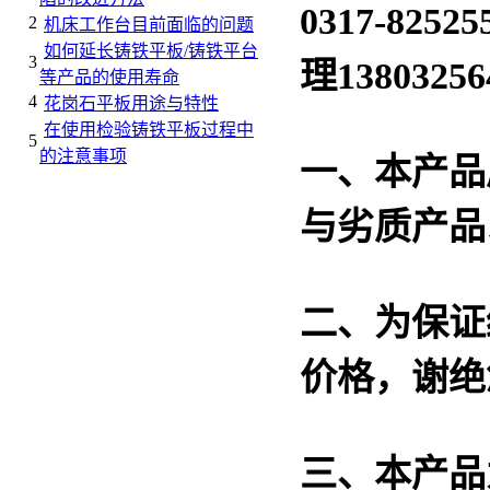
0317-82525
2
机床工作台目前面临的问题
如何延长铸铁平板/铸铁平台
3
理
13803256
等产品的使用寿命
4
花岗石平板用途与特性
在使用检验铸铁平板过程中
5
的注意事项
一、本产品
与劣质产品
二、为保证
价格，谢绝
三、本产品