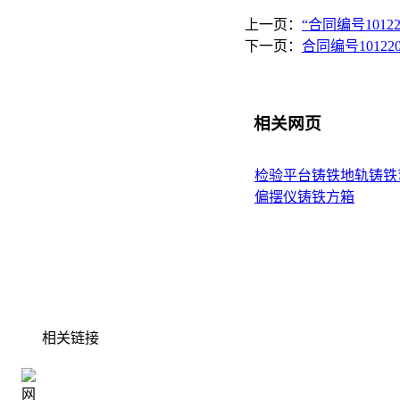
上一页：
“合同编号101
下一页：
合同编号1012
相关网页
检验平台
铸铁地轨
铸铁
偏摆仪
铸铁方箱
相关链接