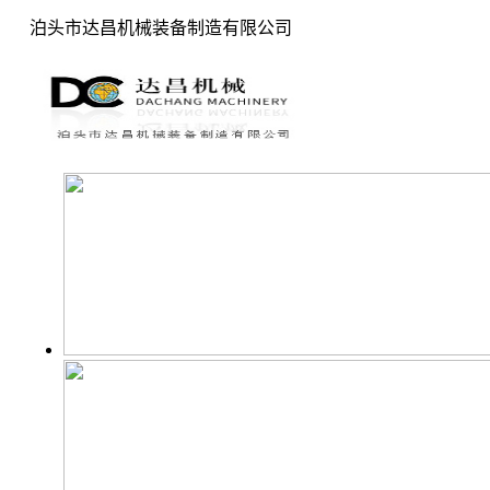
泊头市达昌机械装备制造有限公司